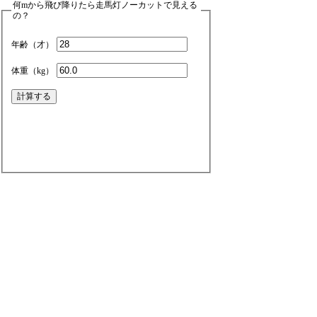
何mから飛び降りたら走馬灯ノーカットで見える
の？
年齢（才）
体重（kg）